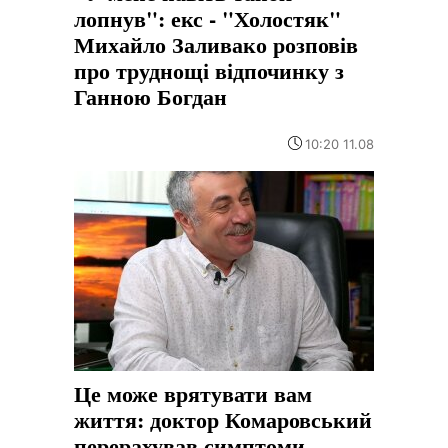
лопнув": екс - "Холостяк"
Михайло Заливако розповів
про труднощі відпочинку з
Ганною Богдан
10:20 11.08
Це може врятувати вам
життя: доктор Комаровський
перерахував симптоми