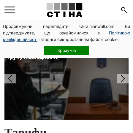
Головні новини
Продовжуючи переглядати Ukrainianwall.com Ви
підтверджуєте, що ознайомилися з
Політикою
конфіденційності
і згодні з використанням файлів cookie.
120 000 грн на авто: компенсацію
для ветеранів хочуть поширити на III
Зрозумів
групу інвалідності
Тарифи