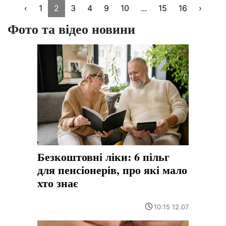
‹
1
2
3
4
9
10
...
15
16
›
Фото та відео новини
Безкоштовні ліки: 6 пільг
для пенсіонерів, про які мало
хто знає
10:15 12.07