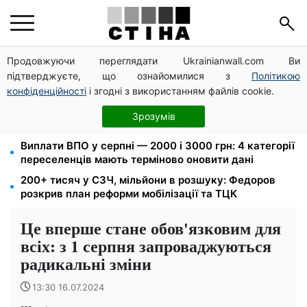
Продовжуючи переглядати Ukrainianwall.com Ви
Мавіки, зарядні станції та апарати для реанімації:
підтверджуєте, що ознайомилися з
Політикою
Християнський корпус передав вантаж на
Запорізький та Покровський напрямки
конфіденційності
і згодні з використанням файлів cookie.
26 000 підписів — Зеленський доручив РНБО
Зрозумів
позбавляти водіїв прав за систематичні порушення
Виплати ВПО у серпні — 2000 і 3000 грн: 4 категорії
переселенців мають терміново оновити дані
200+ тисяч у СЗЧ, мільйони в розшуку: Федоров
розкрив план реформи мобілізації та ТЦК
Це вперше стане обов'язковим для
всіх: з 1 серпня запроваджуються
радикальні зміни
13:30 16.07.2024