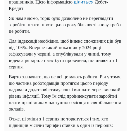
працівників. Цією інформацією
Дебет-
ділиться
Кредит.
Як нам відомо, торік було дозволено не переглядати
заробітні плати, проте цього року більшості знову треба
це робити.
Для індексації необхідно, щоб індекс споживчих цін був
від 103%. Вперше такий показник у 2024 році
зафіксували у червні, а опублікували у липні, тому
індексація зарплат має бути проведена, починаючи з 1
серпня.
Варто зазначити, що не всі це мають робити. Річ у тому,
що частина роботодавців протягом цього періоду
надавали додаткові стимулюючі виплати через високий
рівень інфляції. Тому їм слід проіндексувати заробітні
плати працівникам наступного місяця після збільшення
окладів.
Отже, ці зміни з 1 серпня не торкнуться і тих, хто
підвищив місячні тарифні ставки в один із періодів: