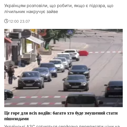
Українцям розповіли, що робити, якщо є підозра, що
лічильник накручує зайве
12:00 23.07
Це горе для всіх водіїв: багато хто буде змушений стати
пішоходами
Українські АЗС готуються серйозно переписати ціни на